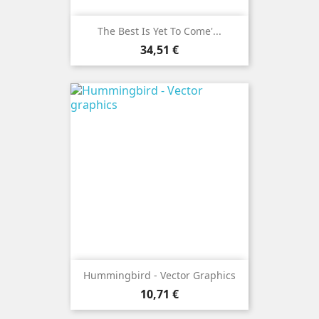
The Best Is Yet To Come'...
Preis
34,51 €
Hummingbird - Vector Graphics
Preis
10,71 €