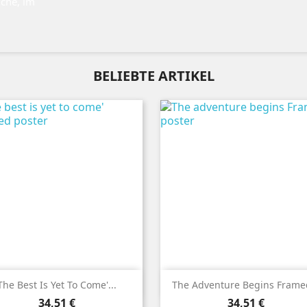
üche, im
BELIEBTE ARTIKEL


Vorschau
Vorschau
The Best Is Yet To Come'...
The Adventure Begins Framed
Preis
Preis
34,51 €
34,51 €