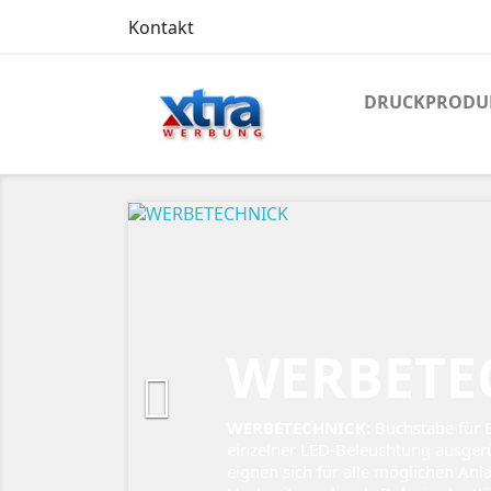
Kontakt
DRUCKPRODU
Zurück
WERBETE

WERBETECHNICK:
Buchstabe für 
einzelner LED-Beleuchtung ausgerü
eignen sich für alle möglichen Anl