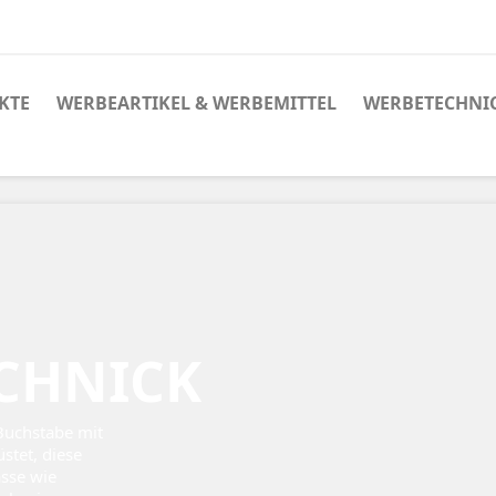
KTE
WERBEARTIKEL & WERBEMITTEL
WERBETECHNI
CHNICK
Buchstabe mit
stet, diese
ässe wie