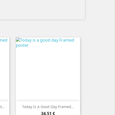

Vorschau
...
Today Is A Good Day Framed...
Preis
34,51 €