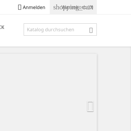
shopping_cart

Warenkorb
(0)
Anmelden
CK

Weiter
