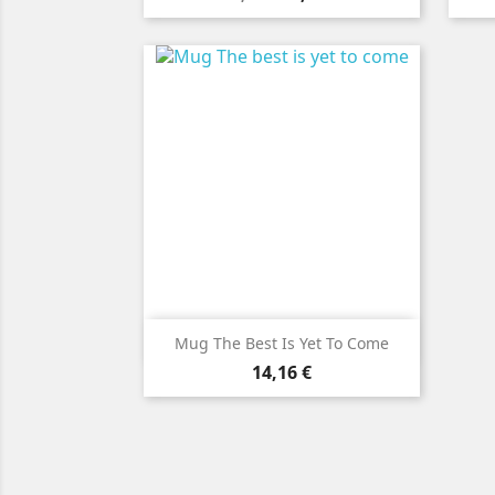

Vorschau
Mug The Best Is Yet To Come
Preis
14,16 €